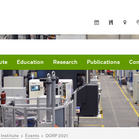
ute
Education
Research
Publications
Con
are here:
me
Institute
Events
DORP 2021