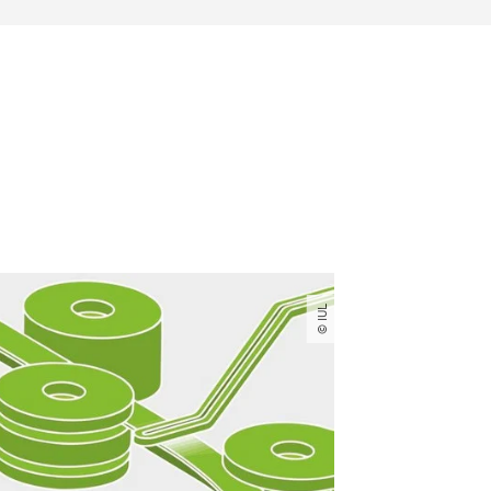
© IUL