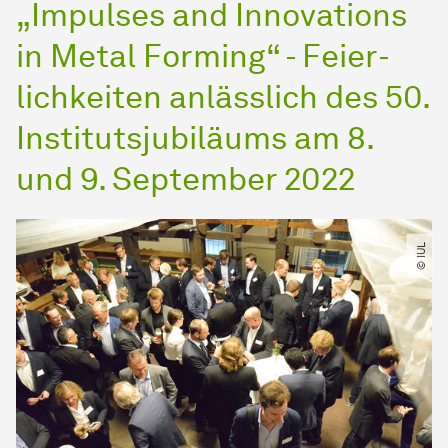
„Impulses and Innovations
in Metal Forming“ - Fei­er­
lich­kei­ten anlässlich des 50.
Institutsjubiläums am 8.
und 9. Sep­tem­ber 2022
© IUL