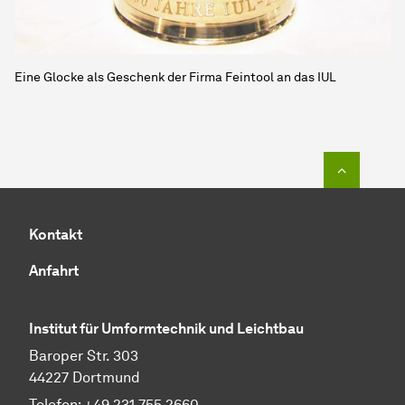
Eine Glocke als Geschenk der Firma Feintool an das IUL
Zum Seit
Kontakt
Anfahrt
Institut für Umformtechnik und Leichtbau
Baroper Str. 303
44227 Dortmund
Telefon: +49 231 755 2660