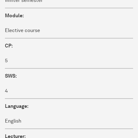
Winter semester
Module:
Elective course
CP:
5
SWS:
4
Language:
English
Lecturer: