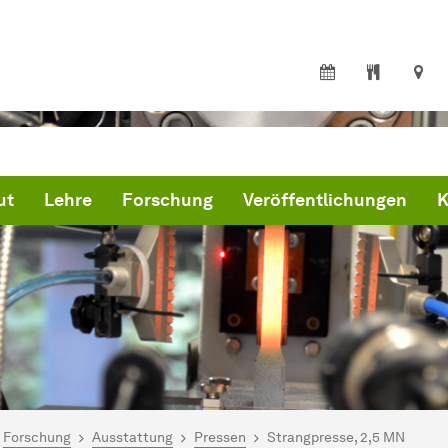
ut
Lehre
Forschung
Veröffentlichungen
K
ind hier:
artseite
Forschung
Ausstattung
Pressen
Strangpresse, 2,5 MN