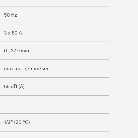
50 Hz
3 x 80 A
0 - 37 l/min
max. ca. 7,7 mm/sec
65 dB (A)
1/2" (20 °C)