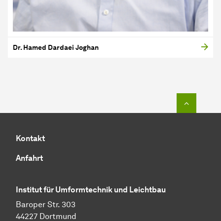
Dr. Hamed Dardaei Joghan
Zum Seit
Kontakt
Anfahrt
Institut für Umformtechnik und Leichtbau
Baroper Str. 303
44227 Dortmund