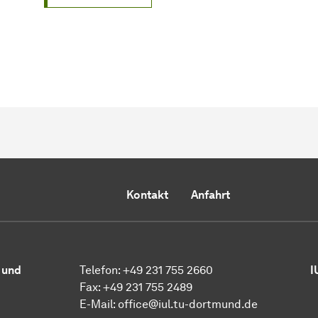
Kontakt
Anfahrt
 und
Telefon: +49 231 755 2660
I
Fax: +49 231 755 2489
E-Mail:
office@iul.tu-dortmund.de