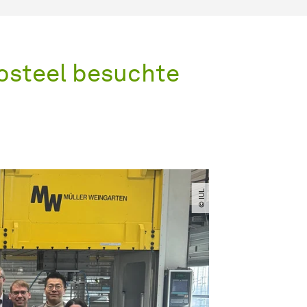
osteel besuchte
© IUL