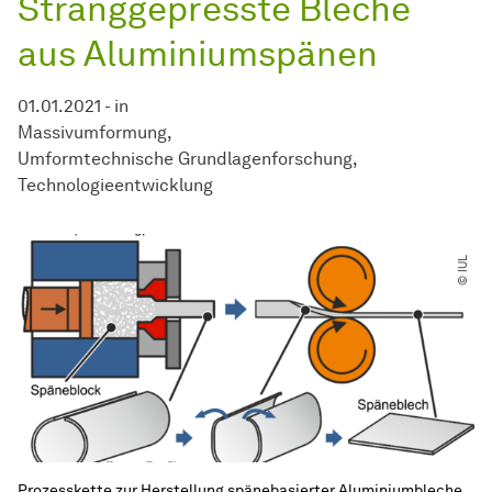
Stranggepresste Bleche
aus Aluminiumspänen
01.01.2021
-
in
Massivumformung
Umformtechnische Grundlagenforschung
Technologieentwicklung
© IUL
Prozesskette zur Herstellung spänebasierter Aluminiumbleche