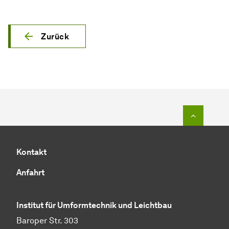
Zurück
Zum Seit
Kontakt
Anfahrt
Institut für Umformtechnik und Leichtbau
Baroper Str. 303