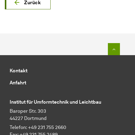
Zurück
Zum Seit
Kontakt
Anfahrt
Institut für Umformtechnik und Leichtbau
Baroper Str. 303
44227 Dortmund
Telefon: +49 231 755 2660
Fax: +49 231 755 2489