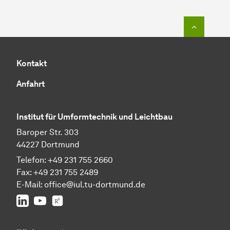
Zum Seit
Kontakt
Anfahrt
Institut für Umformtechnik und Leichtbau
Baroper Str. 303
44227 Dortmund
Telefon: +49 231 755 2660
Fax: +49 231 755 2489
E-Mail:
office@iul.tu-dortmund.de
LinkedIn
Youtube
Researchgate