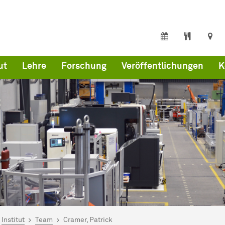
ut
Lehre
Forschung
Veröffentlichungen
K
ind hier:
artseite
Institut
Team
Cramer, Patrick