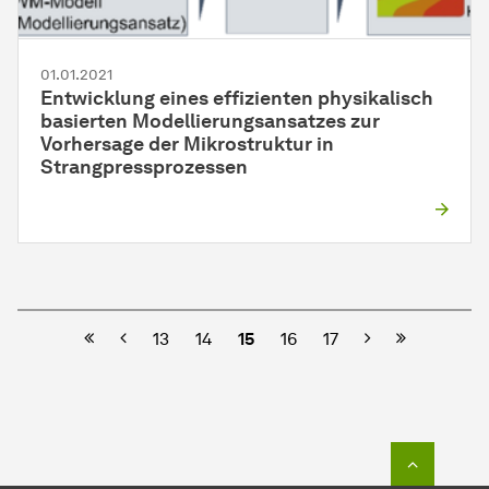
01.01.2021
Entwicklung eines effizienten physikalisch
basierten Modellierungsansatzes zur
Vorhersage der Mikrostruktur in
Strangpressprozessen
Vorherige
Nächste
13
14
15
16
17
Zum Seit